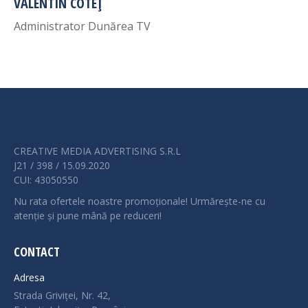
VALENTIN COTEȚ
Administrator Dunărea TV
CREATIVE MEDIA ADVERTISING S.R.L
J21 / 398 / 15.09.2020
CUI: 43050550
Nu rata ofertele noastre promoționale! Urmărește-ne cu
atenție și pune mână pe reduceri!
CONTACT
Adresa
Strada Griviței, Nr. 42,