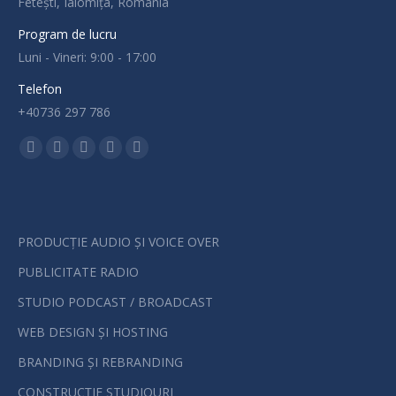
Fetești, Ialomița, România
Program de lucru
Luni - Vineri: 9:00 - 17:00
Telefon
+40736 297 786
Find us on:
Facebook
Instagram
Mail
SoundCloud
Whatsapp
page
page
page
page
page
opens
opens
opens
opens
opens
in
in
in
in
in
PRODUCȚIE AUDIO ȘI VOICE OVER
new
new
new
new
new
PUBLICITATE RADIO
window
window
window
window
window
STUDIO PODCAST / BROADCAST
WEB DESIGN ȘI HOSTING
BRANDING ȘI REBRANDING
CONSTRUCȚIE STUDIOURI